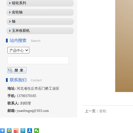
链轮系列
齿轮轴
轴
玉米收获机
地址:
河北省任丘市石门桥工业区
手机:
13700370185
联系人:
刘经理
邮箱:
yuanfengmj@163.com
上一页：
齿轮