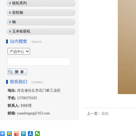
链轮系列
齿轮轴
轴
玉米收获机
地址:
河北省任丘市石门桥工业区
手机:
13700370185
联系人:
刘经理
邮箱:
yuanfengmj@163.com
上一页：
齿轮