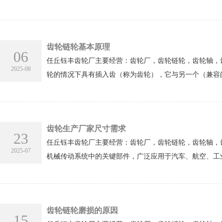
齿轮链轮基本原理
06
任丘钰丰齿轮厂主要经营：齿轮厂，齿轮链轮，齿轮轴，齿轮
2025-08
轮的情况下具有插入齿（称为齿轮），它与另一个（兼容的
齿轮生产厂家尺寸需求
23
任丘钰丰齿轮厂主要经营：齿轮厂，齿轮链轮，齿轮轴，齿轮
2025-07
机械传动系统中的关键部件，广泛应用于汽车、航空、工业
齿轮链轮磨损的原因
15