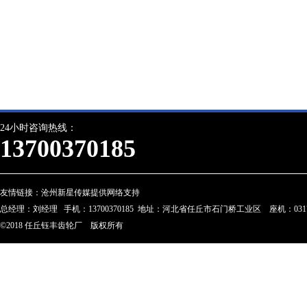
24小时咨询热线：
13700370185
友情链接：
沧州新星传媒提供网络支持
总经理：刘经理 手机：13700370185 地址：河北省任丘市石门桥工业区 座机：0317-28023
©2018 任丘钰丰齿轮厂 版权所有