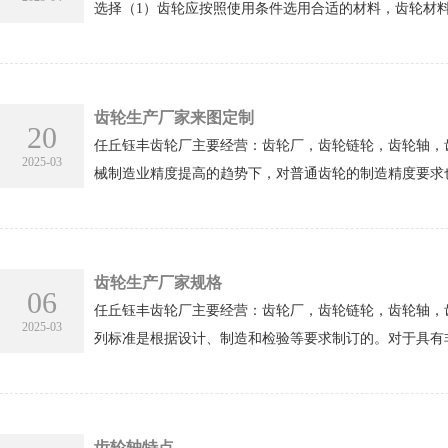
选择（1）齿轮应按照使用条件选用合适的材料，齿轮材料
齿轮生产厂家来图定制
20
任丘钰丰齿轮厂主要经营：齿轮厂，齿轮链轮，齿轮轴，齿轮
2025-03
械制造业精度提高的趋势下，对普通齿轮的制造精度要求也
齿轮生产厂家规格
06
任丘钰丰齿轮厂主要经营：齿轮厂，齿轮链轮，齿轮轴，齿轮
2025-03
列标准是根据设计、制造和检验等要求制订的。对于具有非
齿轮轴特点