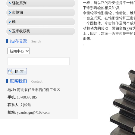
一样，所以它的种类也是不一样
链轮系列
下锥形齿轮的相关知识。
齿轮轴
伞齿轮即锥形齿轮，锥齿轮。锥
一台立式泵。在锥形齿轮和正齿
轴
一个圆柱体。伞齿轮传递两个成
动和动力的传动，两轴交角∑称
玉米收获机
上，因此，对应于圆柱齿轮中的各
由来。
、
地址:
河北省任丘市石门桥工业区
手机:
13700370185
联系人:
刘经理
邮箱:
yuanfengmj@163.com