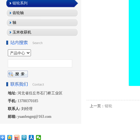
链轮系列
齿轮轴
轴
玉米收获机
地址:
河北省任丘市石门桥工业区
手机:
13700370185
上一页：
链轮
联系人:
刘经理
邮箱:
yuanfengmj@163.com